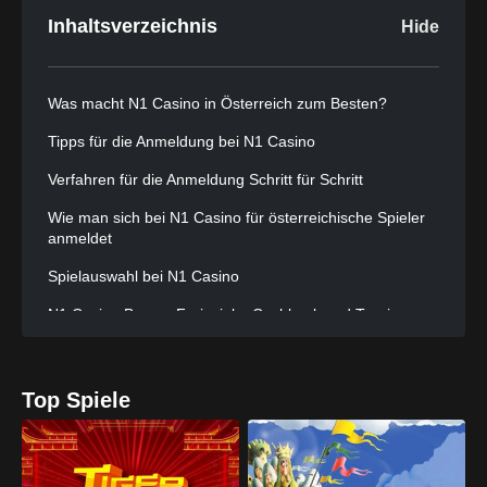
Inhaltsverzeichnis
Hide
Was macht N1 Casino in Österreich zum Besten?
Tipps für die Anmeldung bei N1 Casino
Verfahren für die Anmeldung Schritt für Schritt
Wie man sich bei N1 Casino für österreichische Spieler
anmeldet
Spielauswahl bei N1 Casino
N1 Casino Bonus: Freispiele, Cashback und Turniere
Wie man N1 Casino Promo-Codes erhält und verwendet
Schritte zur Verwendung Ihres N1 Casino Gutschein-
Top Spiele
Codes
N1 Casino Mobile App für Android, iOS und andere
Geräte