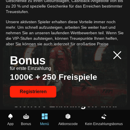
Geschenke zu ihren Geburtstagen, Cashback-Angebote von bis
zu 20 % und spezielle Geschenke für das Erreichen bestimmter
Treuestufen.
Unsere aktivsten Spieler erhalten diese Vorteile immer noch
mehr. Um schnell aufzusteigen, arbeiten Sie weiter hart und
nehmen Sie an unseren laufenden Wettbewerben teil. Wenn Sie
die VIP-Stufen aufsteigen, können Treuepunkte Ihnen helfen,
aber Sie können sie auch jederzeit für großartige Preise
einlösen. Sie können unser Support-Team jederzeit
kontaktieren, wenn Sie Fragen zu unserem VIP-Programm
Bonus
haben oder Ihren Status sehen möchten. Sie sind rund um die
Uhr für alle VIP-Mitglieder erreichbar. Vielen Dank für Ihre
für erste Einzahlung
Treue. Wir stellen sicher, dass Ihre harte Arbeit bei N1 Casino
1000€ + 250 Freispiele
mit speziellen Vorteilen belohnt wird, die jeden Besuch zu etwas
Besonderem machen.
Registrieren
Sichere Zahlungen und
Spielerschutz bei N1
Casino
App
Bonus
Menü
Aktionscode
Kein Einzahlungsbonus