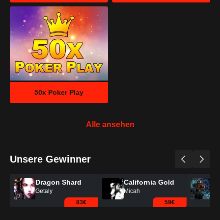
50x Poker Play
Alle ansehen
Unsere Gewinner
Dragon Shard
California Gold
H
Getaly
Micah
Di
83€
59€