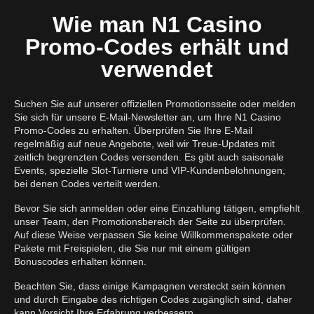
Wie man N1 Casino
Promo-Codes erhält und
verwendet
Suchen Sie auf unserer offiziellen Promotionsseite oder melden
Sie sich für unsere E-Mail-Newsletter an, um Ihre N1 Casino
Promo-Codes zu erhalten. Überprüfen Sie Ihre E-Mail
regelmäßig auf neue Angebote, weil wir Treue-Updates mit
zeitlich begrenzten Codes versenden. Es gibt auch saisonale
Events, spezielle Slot-Turniere und VIP-Kundenbelohnungen,
bei denen Codes verteilt werden.
Bevor Sie sich anmelden oder eine Einzahlung tätigen, empfiehlt
unser Team, den Promotionsbereich der Seite zu überprüfen.
Auf diese Weise verpassen Sie keine Willkommenspakete oder
Pakete mit Freispielen, die Sie nur mit einem gültigen
Bonuscodes erhalten können.
Beachten Sie, dass einige Kampagnen versteckt sein können
und durch Eingabe des richtigen Codes zugänglich sind, daher
kann Vorsicht Ihre Erfahrung verbessern.