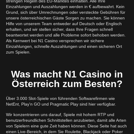
strengen Regeln des EU-Marktes einhalten. Alle Ihre
Einzahlungen und Auszahlungen werden in € aufbewahrt. Kein
Grund, sich über Umrechnungen oder versteckte Gebühren für
unsere österreichischen Gäste Sorgen zu machen. Sie können
Hilfe von unserem Team entweder auf Deutsch oder Englisch
erhalten, und wir stellen sicher, dass Ihre Fragen schnell
beantwortet werden und alle Probleme sofort behoben werden.
Als Kernwert bei N1 Casino versprechen wir sichere
Einzahlungen, schnelle Auszahlungen und einen sicheren Ort
zum Spielen.
Was macht N1 Casino in
Österreich zum Besten?
Über 3.000 Slot-Spiele von führenden Softwarefirmen wie
NetEnt, Play'n GO und Pragmatic Play sind hier verfügbar.
Wir konzentrieren uns darauf, Spiele mit hohem RTP und
benutzerfreundlichen Schnittstellen anzubieten, damit alle Arten
von Spielern eine gute Zeit haben können. Diese Seite hat auch
einen Live-Bereich, in dem Sie Roulette, Blackjack oder Poker