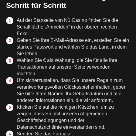
Schritt für Schritt
Auf der Startseite von N1 Casino finden Sie die
Schaltfläche „Anmelden“ in der oberen rechten
Ecke.
Geben Sie Ihre E-Mail-Adresse ein, erstellen Sie ein
starkes Passwort und wählen Sie das Land, in dem
Sie leben.
Wählen Sie € als Währung, die Sie für alle Ihre
Transaktionen auf unserer Seite verwenden
möchten.
Um sicherzustellen, dass Sie unsere Regeln zum
verantwortungsvollen Glücksspiel einhalten, geben
Sie bitte Ihren Namen, Ihr Geburtsdatum und alle
anderen Informationen ein, die wir anfordern.
Klicken Sie auf die richtigen Kästchen, um zu
zeigen, dass Sie mit unseren Allgemeinen
Geschäftsbedingungen und der
Datenschutzrichtlinie einverstanden sind.
Senden Sie das Formular.