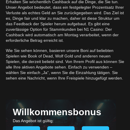
Erhalten Sie wöchentlich Cashback auf die Dinge, die Sie tun.
Unser Angebot bedeutet, dass ein festgelegter Prozentsatz Ihrer
Verluste als echtes Geld an Sie zurückgegeben wird. Das Ziel ist
es, Dinge fair und klar zu machen, daher ist diese Struktur um
das Feedback der Spieler herum aufgebaut. Es gibt eine
zuverlässige Option für Stammkunden bei N1 Casino: Der
Cashback wird automatisch am Montag verarbeitet, wenn der
erforderliche Betrag erreicht ist.
Wie Sie sehen können, basieren unsere Boni auf beliebten
Spielen wie Book of Dead, Wolf Gold und anderen neuen
Spielen, die derzeit beliebt sind. Von Ihrem Profil aus können Sie
alle Ihre aktiven Angebote sehen. Einfach zu verwenden –
wählen Sie einfach „Ja“, wenn Sie die Einzahlung tätigen. Sie
sehen eine Nachricht, wenn Ihre Freispiele hinzugefügt werden.
Willkommensbonus
Das Angebot ist gültig: