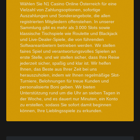
Wählen Sie N1 Casino Online Österreich für eine
Vielzahl von Zahlungsoptionen, sofortige
Auszahlungen und Sonderangebote, die allen
registrierten Mitgliedern offenstehen. In unserer
Sammlung gibt es mehr als 3.000 Slots sowie
klassische Tischspiele wie Roulette und Blackjack
und Live-Dealer-Spiele, die von führenden
Softwareanbietern betrieben werden. Wir stellen
faires Spiel und verantwortungsvolles Spielen an
erste Stelle, und wir stellen sicher, dass Ihre Reise
jederzeit sicher, spaßig und klar ist. Wir helfen
Ihnen, das Beste aus Ihrer Zeit bei uns
herauszuholen, indem wir Ihnen regelmäßige Slot-
Turniere, Belohnungen für treue Kunden und
personalisierte Boni geben. Wir bieten
Unterstützung rund um die Uhr an sieben Tagen in
der Woche, und es dauert nur Minuten, ein Konto
zu erstellen, sodass Sie sofort damit beginnen
können, Ihre Lieblingsspiele zu erkunden.