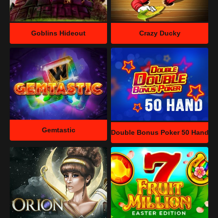
Goblins Hideout
Cherry Blast
Gemtastic
Double Bonus Poker 50 Hand