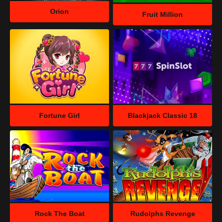
Orion
Fruit Million
Fortune Girl
Blackjack Classic 18
Rock The Boat
Rudolphs Revenge