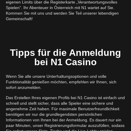
eigenen Limits über die Registerkarte „Verantwortungsvolles
Spielen“. Ihr Abenteuer in Österreich mit N1 wartet auf Sie.
Kommen Sie mit uns und werden Sie Teil unserer lebendigen
Gemeinschaft!
Tipps für die Anmeldung
bei N1 Casino
Wenn Sie alle unsere Unterhaltungsoptionen und volle
Funktionalität genießen möchten, empfehlen wir Ihnen, sich
sofort anzumelden.
Das Erstellen Ihres eigenen Profils bei N1 Casino ist einfach und
schnell und stellt sicher, dass alle Spieler eine sichere und
angenehme Zeit haben. Für maximale Benutzerfreundlichkeit
benötigen wir nur die grundlegendsten persönlichen
Informationen von Ihnen bei der Anmeldung. Es dauert nur ein
paar Minuten, unser Registrierungsformular auszufüllen, sodass
Sie sofort unsere Slots, Tische und die Live-Lobby spielen