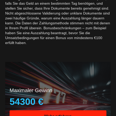
falls Sie das Geld an einem bestimmten Tag benötigen, und
stellen Sie sicher, dass Ihre Dokumente bereits genehmigt sind.
Nicht abgeschlossene Validierung oder unklare Dokumente sind
zwei häufige Gründe, warum eine Auszahlung länger dauern
kann. Die Daten der Zahlungsmethode stimmen nicht mit denen
in Ihrem Profil überein. Bonusbeschränkungen – zum Beispiel
haben Sie eine Auszahlung beantragt, bevor Sie die
Umsatzbedingungen für einen Bonus von mindestens €100
erfüllt haben.
Maximaler Gewinn
54300 €