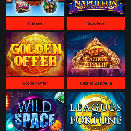
Plataea
Napoleon
Golden Offer
Cazino Zeppelin