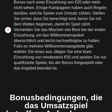
Bonus nach einer Einzahlung von €20 oder mehr
nicht sehen. Einige Kampagnen haben auch Regeln
darüber, welche Spiele zum Umsatz zählen. Stellen
Sie sicher, dass Sie berechtigt sind, bevor Sie mit
dem Wetten beginnen, damit Ihr Spiel zählt.
Vermeiden Sie das Mischen von Boni bei der ersten
Einzahlung, um das Willkommenspaket
übersichtlich und leicht nachverfolgbar zu halten.
Falls es mehrere Willkommensangebote gibt,
wählen Sie eines aus, tätigen Sie eine klare
Einzahlung von mindestens €50 und spielen Sie nur
qualifizierte Spiele, bis der Bonus freigespielt oder
das Angebot beendet ist.
Bonusbedingungen, die
das Umsatzspiel