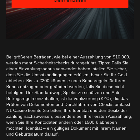
Mehr erfahren
Bei größeren Beträgen, wie bei einer Auszahlung von $10.000,
werden mehr Sicherheitschecks durchgeführt. Tipps: Falls Sie
einen Einzahlungsbonus verwendet haben, stellen Sie sicher,
dass Sie die Umsatzbedingungen erfüllen, bevor Sie Ihr Geld
abheben. Bis zu €200 können je nach Bonusregeln für Ihren
Bonus entzogen oder geändert werden, falls Sie diese nicht
befolgen. Der Standardweg, Spieler zu schützen und Anti-
Betrugsregeln einzuhalten, ist die Verifizierung (KYC), die das
Prüfen von Dokumenten und Durchführen von Checks umfasst.
N1 Casino könnte Sie bitten, Ihre Identität und den Besitz der
Zahlung nachzuweisen, besonders bei Ihrer ersten Auszahlung,
wenn Sie Ihre Kontodaten ändern oder 1500 € abheben
möchten. Identität – ein gültiges Dokument mit Ihrem Namen
und Geburtsdatum darauf.