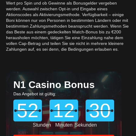
Wert pro Spin und ob Gewinne als Bonusgelder vergeben
werden. Auswahl zwischen Opt-in und Eingabe eines
Aktionscodes als Aktivierungsmethode. Verfügbarkeit – einige
Boni können nur von Personen in bestimmten Ländern oder mit
bestimmten Zahlungsmethoden beansprucht werden. Wenn Sie
das Beste aus einem gedeckelten Match-Bonus bis zu €200
herausholen möchten, tätigen Sie eine Einzahlung nahe dem
vollen Cap-Betrag und teilen Sie sie nicht in mehrere kleinere
Zahlungen auf, es sei denn, die Bedingungen erlauben es.
N1 Casino Bonus
Das Angebot ist gültig:
52
12
28
Stunden
Minuten
Sekunden