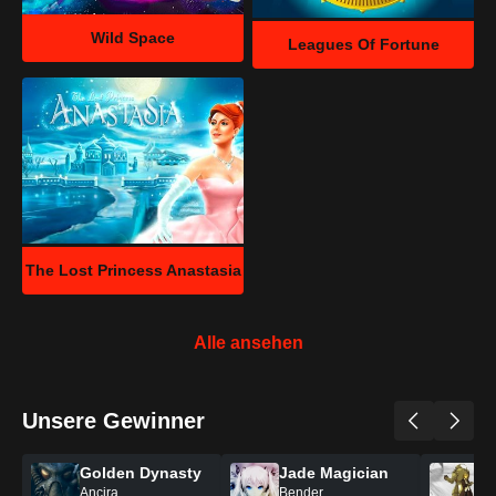
Wild Space
Leagues Of Fortune
The Lost Princess Anastasia
Alle ansehen
Unsere Gewinner
Golden Dynasty
Jade Magician
Qu
Ancira
Bender
Lol