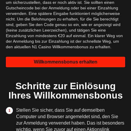
um sicherzustellen, dass er noch aktiv ist. Sie sollten einen
Gutscheincode bei der Anmeldung oder bei einer Einzahlung
verwenden. Eine spätere Eingabe funktioniert möglicherweise
nicht. Um die Belohnungen zu erhalten, für die Sie berechtigt
sind, geben Sie den Code genau so ein, wie er angezeigt wird
(keine zusätzlichen Leerzeichen), und tätigen Sie eine
Einzahlung von mindestens €20 auf einmal. Ein klarer Weg von
der Anmeldung bis zur Einzahlung ist der schnellste Weg, um
den aktuellen N1 Casino Willkommensbonus zu erhalten.
Willkommensbonus erhalten
Schritte zur Einlösung
Ihres Willkommensbonus
Stellen Sie sicher, dass Sie auf demselben
Computer und Browser angemeldet sind, den Sie
zur Anmeldung verwendet haben. Das ist besonders
wichtig, wenn Sie zuvor auf einen Aktionslink