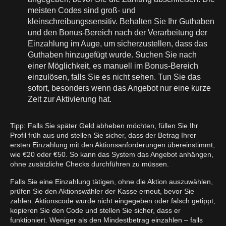
meisten Codes sind groß- und
kleinschreibungssensitiv. Behalten Sie Ihr Guthaben
und den Bonus-Bereich nach der Verarbeitung der
Einzahlung im Auge, um sicherzustellen, dass das
Guthaben hinzugefügt wurde. Suchen Sie nach
einer Möglichkeit, es manuell im Bonus-Bereich
einzulösen, falls Sie es nicht sehen. Tun Sie das
sofort, besonders wenn das Angebot nur eine kurze
Zeit zur Aktivierung hat.
Tipp: Falls Sie später Geld abheben möchten, füllen Sie Ihr
Profil früh aus und stellen Sie sicher, dass der Betrag Ihrer
ersten Einzahlung mit den Aktionsanforderungen übereinstimmt,
wie €20 oder €50. So kann das System das Angebot anhängen,
ohne zusätzliche Checks durchführen zu müssen.
Falls Sie eine Einzahlung tätigen, ohne die Aktion auszuwählen,
prüfen Sie den Aktionswähler der Kasse erneut, bevor Sie
zahlen. Aktionscode wurde nicht eingegeben oder falsch getippt;
kopieren Sie den Code und stellen Sie sicher, dass er
funktioniert. Weniger als den Mindestbetrag einzahlen – falls