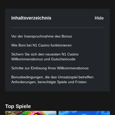
Inhaltsverzeichnis
Hide
Vor der Inanspruchnahme des Bonus
Wie Boni bei N1 Casino funktionieren
Sichern Sie sich den neuesten N1 Casino
Willkommensbonus und Gutscheincode
Schritte zur Einlösung Ihres Willkommensbonus
Bonusbedingungen, die das Umsatzspiel betreffen:
Anforderungen, berechtigte Spiele und Fristen
Erstellen Ihres N1 Casino Kontos
Einzahlungsmethoden für N1 Casino Boni
Top Spiele
Auszahlungen von N1 Casino: Bearbeitungszeiten,
Verifizierung und Zahlungsmethoden